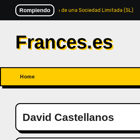
Saltar
Creación de una Sociedad Limitada (SL)
Rompiendo
Socieda
al
contenido
Frances.es
Home
David Castellanos