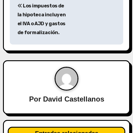
Los impuestos de
a
la hipoteca incluyen
v
el IVA o AJD y gastos
de formalización.
e
g
a
c
i
ó
Por
David Castellanos
n
d
e