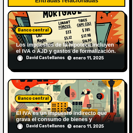
Entradas relacionadas
e
n
Banco central
t
Los impuestos de la hipoteca incluyen
r
el IVA o AJD y gastos de formalización.
David Castellanos
a
enero 11, 2025
d
a
s
Banco central
El IVA es un impuesto indirecto que
grava el consumo de bienes y
servicios.
David Castellanos
enero 11, 2025