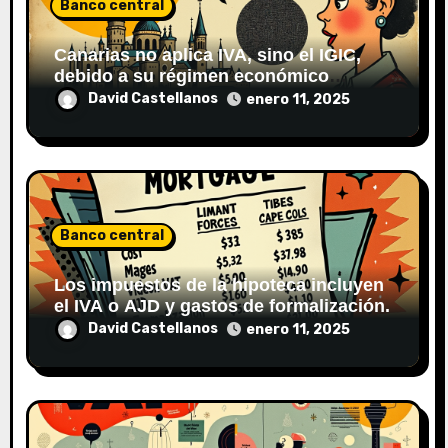
Banco central
a
d
Canarias no aplica IVA, sino el IGIC,
debido a su régimen económico
a
especial.
David Castellanos
enero 11, 2025
s
Banco central
Los impuestos de la hipoteca incluyen
el IVA o AJD y gastos de formalización.
David Castellanos
enero 11, 2025