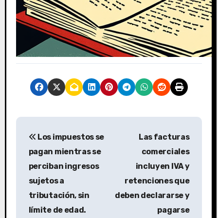
N
Los impuestos se
Las facturas
a
pagan mientras se
comerciales
v
perciban ingresos
incluyen IVA y
sujetos a
retenciones que
e
tributación, sin
deben declararse y
g
límite de edad.
pagarse