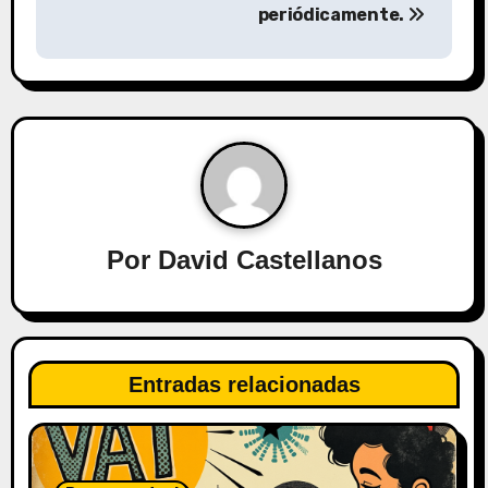
a
periódicamente.
c
i
ó
n
d
Por
David Castellanos
e
e
n
Entradas relacionadas
t
r