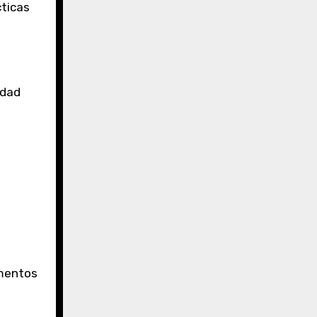
cticas
idad
umentos