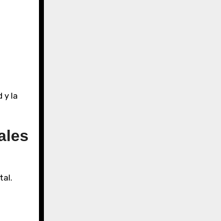
 y la
ales
tal.