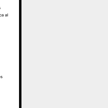
s
ca al
os