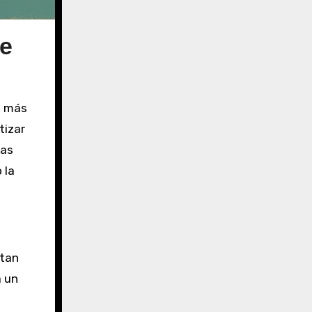
de
z más
tizar
las
 la
 tan
a un