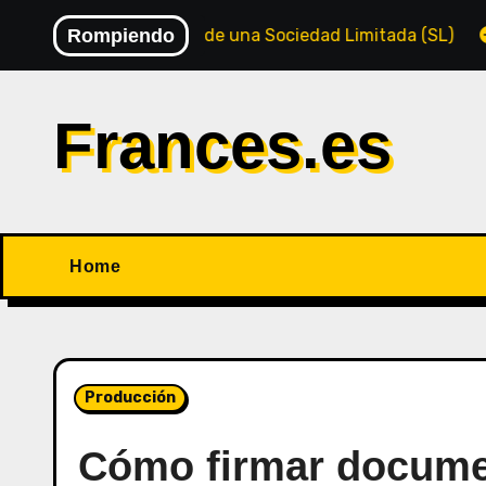
Saltar
Creación de una Sociedad Limitada (SL)
Rompiendo
Socieda
al
contenido
Frances.es
Home
Producción
Cómo firmar docume