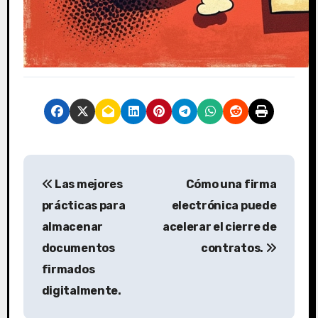
N
Las mejores
Cómo una firma
a
prácticas para
electrónica puede
v
almacenar
acelerar el cierre de
documentos
contratos.
e
firmados
g
digitalmente.
a