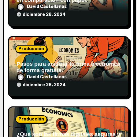
David Castellanos
d
diciembre 28, 2024
a
s
Producción
Pasos para analizar tu firma electrónica
de forma gratuita.
David Castellanos
diciembre 28, 2024
Producción
¿Qué son las firmas digitales seguras y