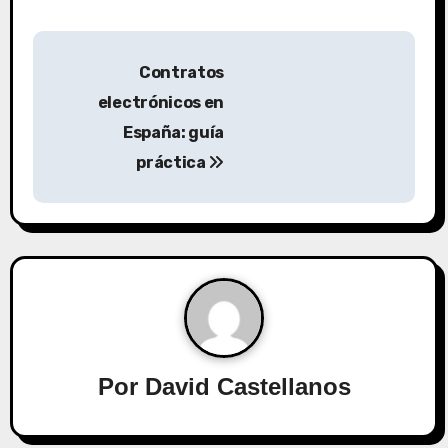
N
Contratos
a
electrónicos en
v
España: guía
práctica
e
g
a
c
i
ó
Por
David Castellanos
n