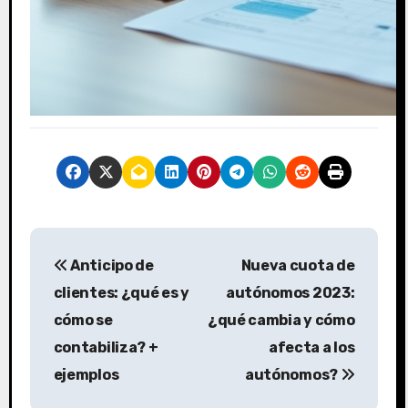
N
Anticipo de
Nueva cuota de
a
clientes: ¿qué es y
autónomos 2023:
v
cómo se
¿qué cambia y cómo
contabiliza? +
afecta a los
e
ejemplos
autónomos?
g