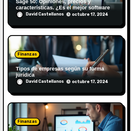
Sage 50: Opiniones, precios y
a
características. ¿Es el mejor software
de contabilidad?
David Castellanos
octubre 17, 2024
d
a
s
Finanzas
Tipos de empresas según su forma
jurídica
David Castellanos
octubre 17, 2024
Finanzas