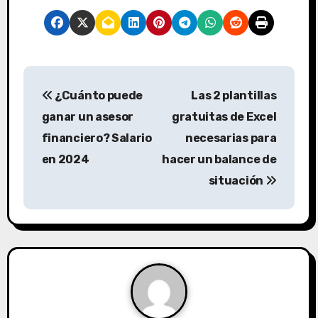
N
¿Cuánto puede
Las 2 plantillas
a
ganar un asesor
gratuitas de Excel
v
financiero? Salario
necesarias para
en 2024
hacer un balance de
e
situación
g
a
c
i
ó